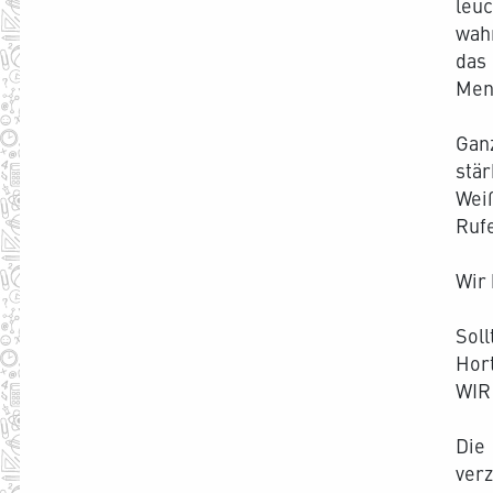
leu
wahr
das
Men
Ganz
stä
Weiß
Rufe
Wir
Soll
Hor
WIR
Die
verz