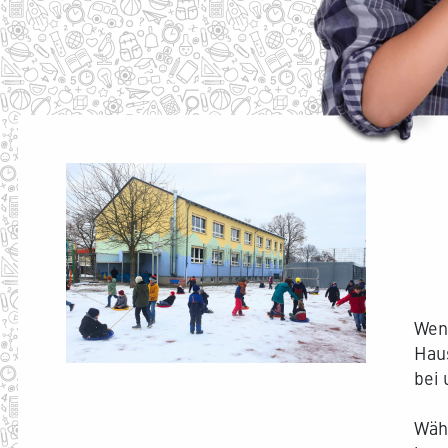
Wen
Hau
bei 
Wäh